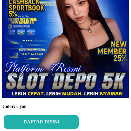
Color:
Cyan
DAFTAR DISINI