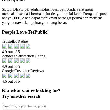
SLOT DEPO 5K adalah solusi ideal bagi Anda yang ingin
merasakan sensasi bermain slot dengan modal kecil. Dengan deposit
hanya 5000, Anda dapat menikmati berbagai permainan menarik
yang menawarkan peluang menang besar.'
People Love TeePublic!
Trustpilot Rating
4.9 out of 5
Zendesk Satisfaction Rating
4.9 out of 5
Google Customer Reviews
4.6 out of 5
Not what you're looking for?
Try another search.