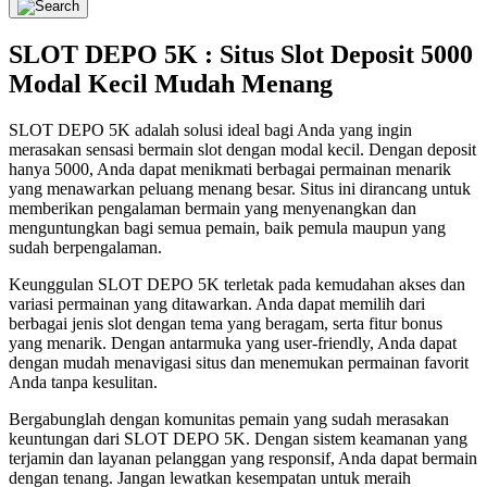
SLOT DEPO 5K : Situs Slot Deposit 5000
Modal Kecil Mudah Menang
SLOT DEPO 5K adalah solusi ideal bagi Anda yang ingin
merasakan sensasi bermain slot dengan modal kecil. Dengan deposit
hanya 5000, Anda dapat menikmati berbagai permainan menarik
yang menawarkan peluang menang besar. Situs ini dirancang untuk
memberikan pengalaman bermain yang menyenangkan dan
menguntungkan bagi semua pemain, baik pemula maupun yang
sudah berpengalaman.
Keunggulan SLOT DEPO 5K terletak pada kemudahan akses dan
variasi permainan yang ditawarkan. Anda dapat memilih dari
berbagai jenis slot dengan tema yang beragam, serta fitur bonus
yang menarik. Dengan antarmuka yang user-friendly, Anda dapat
dengan mudah menavigasi situs dan menemukan permainan favorit
Anda tanpa kesulitan.
Bergabunglah dengan komunitas pemain yang sudah merasakan
keuntungan dari SLOT DEPO 5K. Dengan sistem keamanan yang
terjamin dan layanan pelanggan yang responsif, Anda dapat bermain
dengan tenang. Jangan lewatkan kesempatan untuk meraih