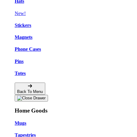
Hats
New!
Stickers
Magnets
Phone Cases
Pins
Totes
Back To Menu
Home Goods
Mugs
Tapestries